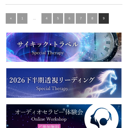
«
1
…
4
5
6
7
8
9