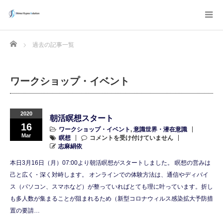
Home
過去の記事一覧
ワークショップ・イベント
2020
朝活瞑想スタート
16
ワークショップ・イベント
,
意識世界・潜在意識
Mar
瞑想
コメントを受け付けていません
志麻絹依
本日3月16日（月）07:00より朝活瞑想がスタートしました。 瞑想の営みは
己と広く・深く対峙します。 オンラインでの体験方法は、通信やディバイ
ス（パソコン、スマホなど）が整っていればとても理に叶っています。折し
も多人数が集まることが阻まれるため（新型コロナウィルス感染拡大予防措
置の要請…