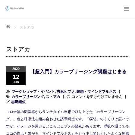
Home
ストアカ
ストアカ
2020
【超入門】カラーブリージング講座はじまる
12
Jun
ワークショップ・イベント
,
志麻ヒプノ
,
瞑想・マインドフルネス
カラーブリージング
,
ストアカ
コメントを受け付けていません
志麻絹依
コロナ禍の閉塞感からランチタイム瞑想で取り上げた「カラーブリージン
グ」。色と呼吸法を組み合わせた誘導瞑想です。「瞑想」のくくりは広いで
すが、イメージを用いるところはヒプノの要素があります。呼吸を通じて今
ココの自己と繋がる「マインドフルネス」をもう少し楽しくしたような体感