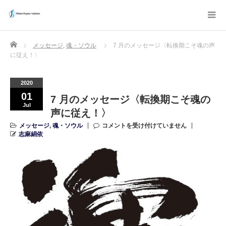
Home
メッセージ
,
魂・ソウル
7 月のメッセージ〈転換期こそ魂の声
に従え！〉
2020
01
7 月のメッセージ〈転換期こそ魂の
Jul
声に従え！〉
メッセージ
,
魂・ソウル
コメントを受け付けていません
志麻絹依