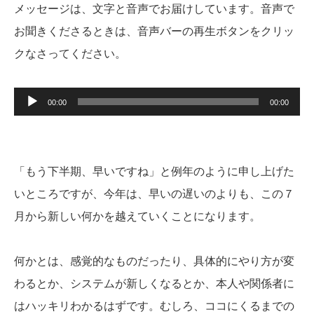
メッセージは、文字と音声でお届けしています。音声で
お聞きくださるときは、音声バーの再生ボタンをクリッ
クなさってください。
音
00:00
00:00
声
プ
レ
ー
ヤ
「もう下半期、早いですね」と例年のように申し上げた
ー
いところですが、今年は、早いの遅いのよりも、この７
月から新しい何かを越えていくことになります。
何かとは、感覚的なものだったり、具体的にやり方が変
わるとか、システムが新しくなるとか、本人や関係者に
はハッキリわかるはずです。むしろ、ココにくるまでの