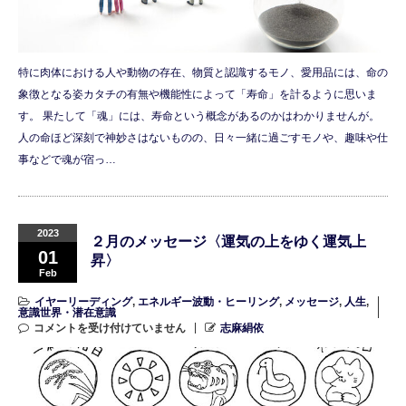
特に肉体における人や動物の存在、物質と認識するモノ、愛用品には、命の
象徴となる姿カタチの有無や機能性によって「寿命」を計るように思いま
す。 果たして「魂」には、寿命という概念があるのかはわかりませんが。
人の命ほど深刻で神妙さはないものの、日々一緒に過ごすモノや、趣味や仕
事などで魂が宿っ…
2023
２月のメッセージ〈運気の上をゆく運気上
01
昇〉
Feb
イヤーリーディング
,
エネルギー波動・ヒーリング
,
メッセージ
,
人生
,
意識世界・潜在意識
コメントを受け付けていません
志麻絹依