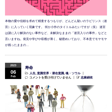
本物の愛や信頼を求めて精査するつもりが、どんどん疑いのラビリンス（迷
宮）に入っていく現象です。 何か小作のタイトルみたいですが（笑） 迷宮
は謎に入り解決のない事件など、未解決なままの「迷宮入りの事件」などと
言いますね。発見や学びや収穫が薄く、秘密めいており、不本意でモヤモヤ
が残ったままの…
2023
寿命
06
人生
,
意識世界・潜在意識
,
魂・ソウル
Feb
コメントを受け付けていません
志麻絹依