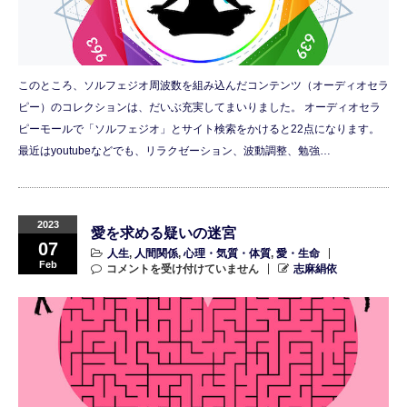
このところ、ソルフェジオ周波数を組み込んだコンテンツ（オーディオセラ
ピー）のコレクションは、だいぶ充実してまいりました。 オーディオセラ
ピーモールで「ソルフェジオ」とサイト検索をかけると22点になります。
最近はyoutubeなどでも、リラクゼーション、波動調整、勉強…
2023
愛を求める疑いの迷宮
07
人生
,
人間関係
,
心理・気質・体質
,
愛・生命
Feb
コメントを受け付けていません
志麻絹依