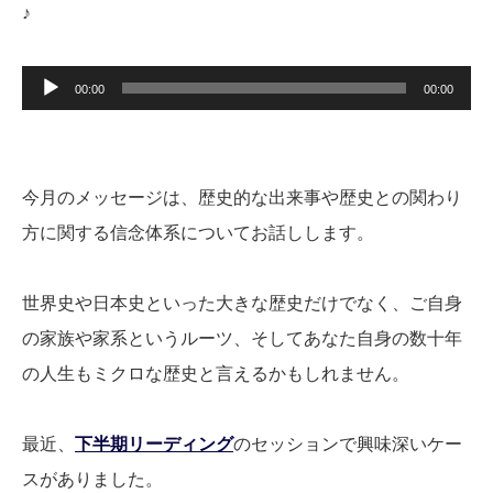
♪
音
00:00
00:00
声
プ
レ
ー
ヤ
今月のメッセージは、歴史的な出来事や歴史との関わり
ー
方に関する信念体系についてお話しします。
世界史や日本史といった大きな歴史だけでなく、ご自身
の家族や家系というルーツ、そしてあなた自身の数十年
の人生もミクロな歴史と言えるかもしれません。
最近、
下半期リーディング
のセッションで興味深いケー
スがありました。