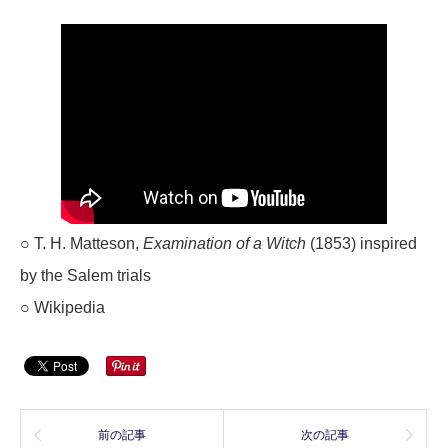
○ T. H. Matteson,
Examination of a Witch
(1853) inspired
by the Salem trials
○ Wikipedia
前の記事
次の記事