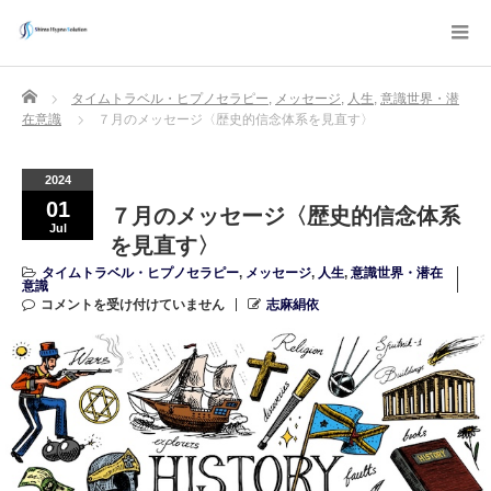
Home
タイムトラベル・ヒプノセラピー
,
メッセージ
,
人生
,
意識世界・潜
在意識
７月のメッセージ〈歴史的信念体系を見直す〉
2024
01
７月のメッセージ〈歴史的信念体系
Jul
を見直す〉
タイムトラベル・ヒプノセラピー
,
メッセージ
,
人生
,
意識世界・潜在
意識
コメントを受け付けていません
志麻絹依