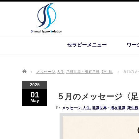
セラピーメニュー
ワー
Home
メッセージ
,
人生
,
意識世界・潜在意識
,
死生観
５月のメ
2025
01
５月のメッセージ〈足
May
メッセージ
,
人生
,
意識世界・潜在意識
,
死生観