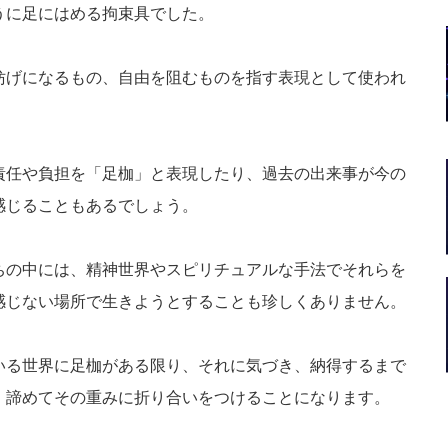
は
うに足にはめる拘束具でした。
上
下
矢
妨げになるもの、自由を阻むものを指す表現として使われ
印
キ
ー
を
責任や負担を「足枷」と表現したり、過去の出来事が今の
使
っ
感じることもあるでしょう。
て
く
だ
ちの中には、精神世界やスピリチュアルな手法でそれらを
さ
い。
感じない場所で生きようとすることも珍しくありません。
いる世界に足枷がある限り、それに気づき、納得するまで
、諦めてその重みに折り合いをつけることになります。