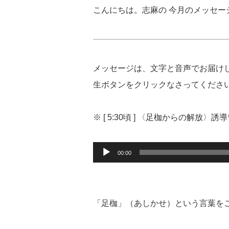
こんにちは。志麻の 今月のメッセー
メッセージは、文字と音声でお届け
生ボタンをクリックなさってくださ
※ [ 5:30頃 ] 〈足枷からの解放〉誘
音
00:00
声
プ
レ
ー
ヤ
「足枷」（あしかせ）という言葉を
ー