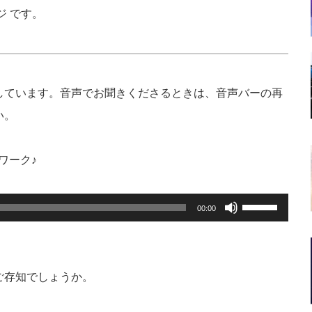
ジ です。
しています。音声でお聞きくださるときは、音声バーの再
い。
導ワーク♪
ボ
00:00
リ
ュ
ー
ム
調
ご存知でしょうか。
節
に