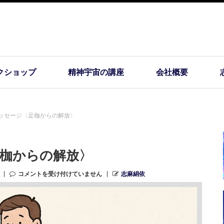
クショップ
精神宇宙の講座
会社概要
ッセージ〈足枷からの解放〉
枷からの解放〉
コメントを受け付けていません
志麻絹依