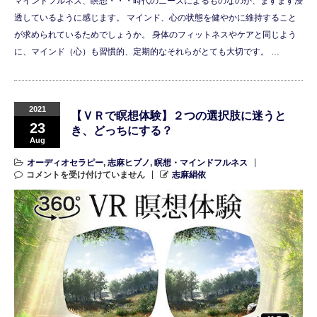
マインドフルネス、瞑想・・・時代のニーズによるものなのか、ますます浸
透しているように感じます。 マインド、心の状態を健やかに維持すること
が求められているためでしょうか。 身体のフィットネスやケアと同じよう
に、マインド（心）も習慣的、定期的なそれらがとても大切です。 …
2021
【ＶＲで瞑想体験】２つの選択肢に迷うと
23
き、どっちにする？
Aug
オーディオセラピー
,
志麻ヒプノ
,
瞑想・マインドフルネス
コメントを受け付けていません
志麻絹依