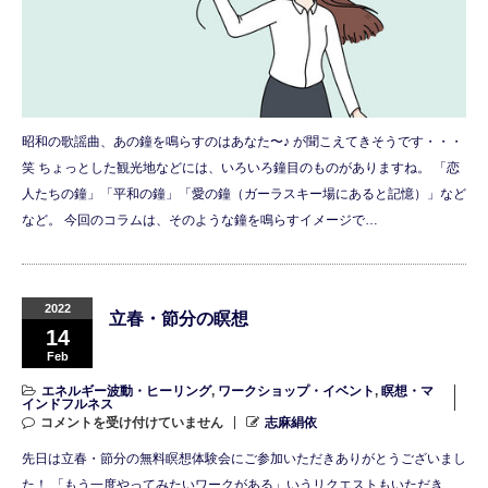
昭和の歌謡曲、あの鐘を鳴らすのはあなた〜♪ が聞こえてきそうです・・・
笑 ちょっとした観光地などには、いろいろ鐘目のものがありますね。 「恋
人たちの鐘」「平和の鐘」「愛の鐘（ガーラスキー場にあると記憶）」など
など。 今回のコラムは、そのような鐘を鳴らすイメージで…
2022
立春・節分の瞑想
14
Feb
エネルギー波動・ヒーリング
,
ワークショップ・イベント
,
瞑想・マ
インドフルネス
コメントを受け付けていません
志麻絹依
先日は立春・節分の無料瞑想体験会にご参加いただきありがとうございまし
た！ 「もう一度やってみたいワークがある」いうリクエストもいただき、