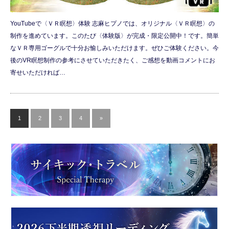
YouTubeで〈ＶＲ瞑想〉体験 志麻ヒプノでは、オリジナル〈ＶＲ瞑想〉の
制作を進めています。このたび〈体験版〉が完成・限定公開中！です。簡単
なＶＲ専用ゴーグルで十分お愉しみいただけます。ぜひご体験ください。今
後のVR瞑想制作の参考にさせていただきたく、ご感想を動画コメントにお
寄せいただければ…
1
2
3
4
»