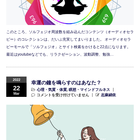
このところ、ソルフェジオ周波数を組み込んだコンテンツ（オーディオセラ
ピー）のコレクションは、だいぶ充実してまいりました。 オーディオセラ
ピーモールで「ソルフェジオ」とサイト検索をかけると22点になります。
最近はyoutubeなどでも、リラクゼーション、波動調整、勉強…
2022
幸運の鐘を鳴らすのはあなた？
22
心理・気質・体質
,
瞑想・マインドフルネス
Mar
コメントを受け付けていません
志麻絹依