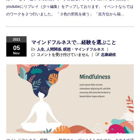
youtubeにリプレイ（少々編集）をアップしております。 イベントならでは
のワークを２つ行いました。 「３色の邪気を祓う」 「吉方位から福…
2021
マインドフルネスで…経験を選ぶこと
05
人生
,
人間関係
,
瞑想・マインドフルネス
Nov
コメントを受け付けていません
志麻絹依