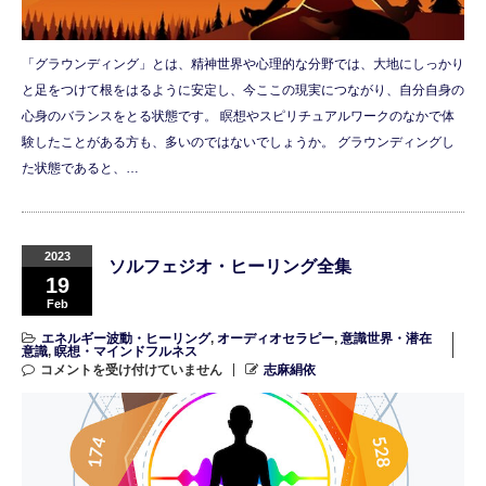
「グラウンディング」とは、精神世界や心理的な分野では、大地にしっかり
と足をつけて根をはるように安定し、今ここの現実につながり、自分自身の
心身のバランスをとる状態です。 瞑想やスピリチュアルワークのなかで体
験したことがある方も、多いのではないでしょうか。 グラウンディングし
た状態であると、…
2023
ソルフェジオ・ヒーリング全集
19
Feb
エネルギー波動・ヒーリング
,
オーディオセラピー
,
意識世界・潜在
意識
,
瞑想・マインドフルネス
コメントを受け付けていません
志麻絹依