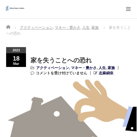
Home
アクティベーション
,
マネー・豊かさ
,
人生
,
家族
家を失うこと
への恐れ
2023
18
家を失うことへの恐れ
Mar
アクティベーション
,
マネー・豊かさ
,
人生
,
家族
コメントを受け付けていません
志麻絹依