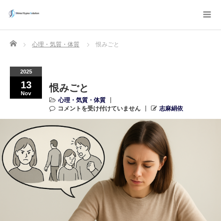
Home
心理・気質・体質
恨みごと
2025
13
恨みごと
Nov
心理・気質・体質
コメントを受け付けていません
志麻絹依