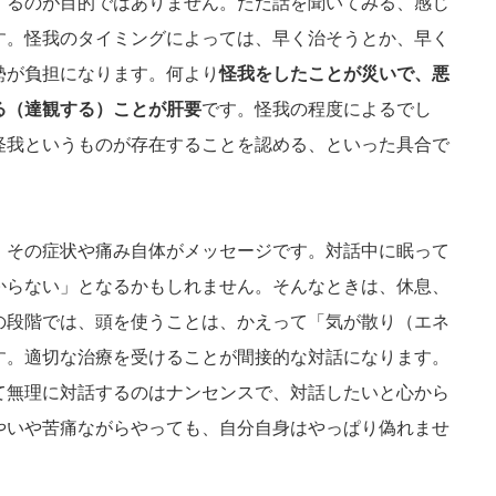
するのが目的ではありません。ただ話を聞いてみる、感じ
す。怪我のタイミングによっては、早く治そうとか、早く
勢が負担になります。何より
怪我をしたことが災いで、悪
る（達観する）ことが肝要
です。怪我の程度によるでし
怪我というものが存在することを認める、といった具合で
、その症状や痛み自体がメッセージです。対話中に眠って
からない」となるかもしれません。そんなときは、休息、
の段階では、頭を使うことは、かえって「気が散り（エネ
す。適切な治療を受けることが間接的な対話になります。
て無理に対話するのはナンセンスで、対話したいと心から
やいや苦痛ながらやっても、自分自身はやっぱり偽れませ