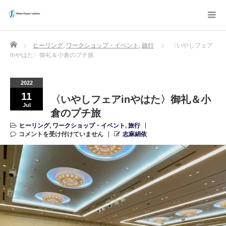
Home
ヒーリング
,
ワークショップ・イベント
,
旅行
〈いやしフェア
inやはた〉御礼＆小倉のプチ旅
2022
11
〈いやしフェアinやはた〉御礼＆小
Jul
倉のプチ旅
ヒーリング
,
ワークショップ・イベント
,
旅行
コメントを受け付けていません
志麻絹依