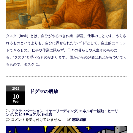
タスク（task）とは、自分がやるべき作業、課題、仕事のことです。やらさ
れるものというよりも、自分に課せられた“シゴト”として、自主的にコミッ
トできるもの。 仕事や作業に限らず、日々の暮らしや人生そのものに
も、”タスク”と呼べるものがあります。 誰かからの評価はあとからついてく
るもので、タスクに…
2025
ドグマの解放
10
Feb
アクティベーション
,
イヤーリーディング
,
エネルギー波動・ヒーリ
ング
,
スピリチュアル
,
死生観
コメントを受け付けていません
志麻絹依