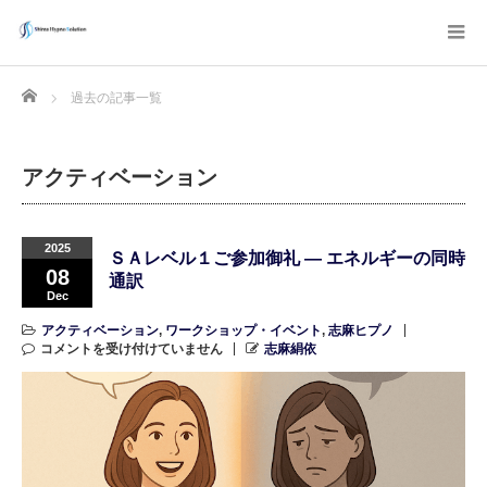
Home
過去の記事一覧
アクティベーション
2025
ＳＡレベル１ご参加御礼 ― エネルギーの同時
08
通訳
Dec
アクティベーション
,
ワークショップ・イベント
,
志麻ヒプノ
コメントを受け付けていません
志麻絹依