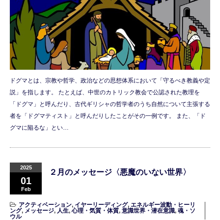
ドグマとは、宗教や哲学、政治などの思想体系において「守るべき教義や定
説」を指します。 たとえば、中世のカトリック教会で公認された教理を
「ドグマ」と呼んだり、古代ギリシャの哲学者のうち自然について主張する
者を「ドグマティスト」と呼んだりしたことがその一例です。 また、「ド
グマに陥るな」とい…
2025
２月のメッセージ〈悪魔のいない世界〉
01
Feb
アクティベーション
,
イヤーリーディング
,
エネルギー波動・ヒーリ
ング
,
メッセージ
,
人生
,
心理・気質・体質
,
意識世界・潜在意識
,
魂・ソ
ウル