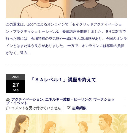
この週末は、Zoomによるオンラインで「セイクリッドアクティベーショ
ン・プラクティショナー レベル1」養成講座を開催しました。 9月に対面で
行った際には、会場特有の空気感や一緒に学ぶ臨場感があり、今回のオンラ
インとはまた違う良さがありました。 一方で、オンラインには移動の負担
がなく、遠方…
2025
「ＳＡレベル１」講座を終えて
27
Sep
アクティベーション
,
エネルギー波動・ヒーリング
,
ワークショッ
プ・イベント
コメントを受け付けていません
志麻絹依