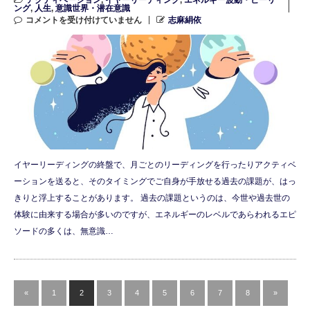
ング
,
人生
,
意識世界・潜在意識
コメントを受け付けていません
志麻絹依
イヤーリーディングの終盤で、月ごとのリーディングを行ったりアクティベ
ーションを送ると、そのタイミングでご自身が手放せる過去の課題が、はっ
きりと浮上することがあります。 過去の課題というのは、今世や過去世の
体験に由来する場合が多いのですが、エネルギーのレベルであらわれるエピ
ソードの多くは、無意識…
«
1
2
3
4
5
6
7
8
»