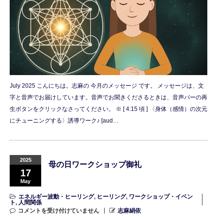
July 2025 こんにちは。志麻の 今月のメッセージ です。 メッセージは、文
字と音声でお届けしています。音声でお聞きくださるときは、音声バーの再
生ボタンをクリックなさってください。 ※ [ 4:15 頃 ] 〈身体（感情）の次元
にチューニングする〉誘導ワーク♪ [aud…
2025
母の日ワークショップ御礼
17
May
エネルギー波動・ヒーリング
,
ヒーリング
,
ワークショップ・イベン
ト
,
人間関係
コメントを受け付けていません
志麻絹依