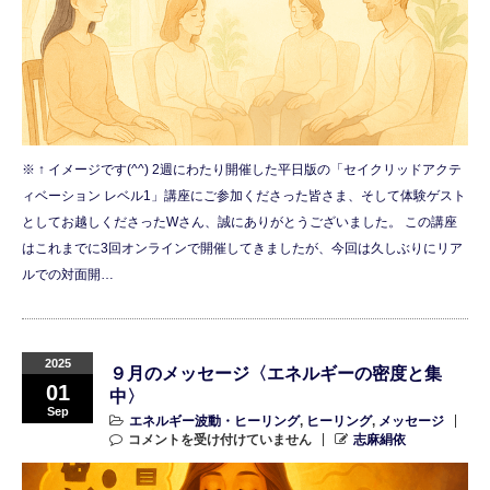
※ ↑ イメージです(^^) 2週にわたり開催した平日版の「セイクリッドアクテ
ィベーション レベル1」講座にご参加くださった皆さま、そして体験ゲスト
としてお越しくださったWさん、誠にありがとうございました。 この講座
はこれまでに3回オンラインで開催してきましたが、今回は久しぶりにリア
ルでの対面開…
2025
９月のメッセージ〈エネルギーの密度と集
01
中〉
Sep
エネルギー波動・ヒーリング
,
ヒーリング
,
メッセージ
コメントを受け付けていません
志麻絹依