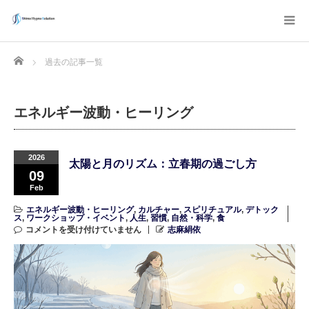
Home
過去の記事一覧
エネルギー波動・ヒーリング
2026
太陽と月のリズム：立春期の過ごし方
09
Feb
エネルギー波動・ヒーリング
,
カルチャー
,
スピリチュアル
,
デトック
ス
,
ワークショップ・イベント
,
人生
,
習慣
,
自然・科学
,
食
コメントを受け付けていません
志麻絹依