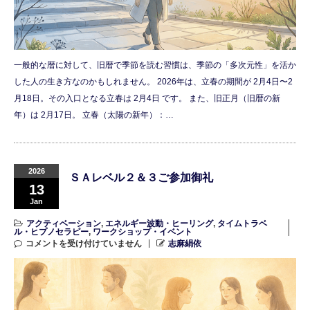
一般的な暦に対して、旧暦で季節を読む習慣は、季節の「多次元性」を活か
した人の生き方なのかもしれません。 2026年は、立春の期間が 2月4日〜2
月18日。その入口となる立春は 2月4日 です。 また、旧正月（旧暦の新
年）は 2月17日。 立春（太陽の新年）：…
2026
ＳＡレベル２＆３ご参加御礼
13
Jan
アクティベーション
,
エネルギー波動・ヒーリング
,
タイムトラベ
ル・ヒプノセラピー
,
ワークショップ・イベント
コメントを受け付けていません
志麻絹依