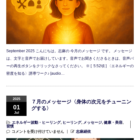
September 2025 こんにちは。志麻の 今月のメッセージ です。 メッセージ
は、文字と音声でお届けしています。音声でお聞きくださるときは、音声バ
ーの再生ボタンをクリックなさってください。 ※ [ 5:52頃 ] 〈エネルギーの
密度を知る〉誘導ワーク♪ [audio…
2025
７月のメッセージ〈身体の次元をチューニン
01
グする〉
Jul
エネルギー波動・ヒーリング
,
ヒーリング
,
メッセージ
,
健康・美容
,
習慣
コメントを受け付けていません
志麻絹依