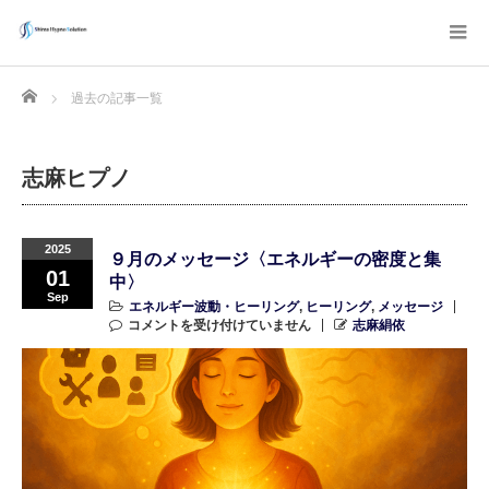
Home
過去の記事一覧
志麻ヒプノ
2025
９月のメッセージ〈エネルギーの密度と集
01
中〉
Sep
エネルギー波動・ヒーリング
,
ヒーリング
,
メッセージ
コメントを受け付けていません
志麻絹依