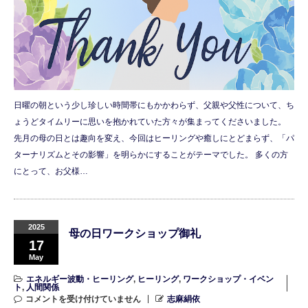
日曜の朝という少し珍しい時間帯にもかかわらず、父親や父性について、ち
ょうどタイムリーに思いを抱かれていた方々が集まってくださいました。
先月の母の日とは趣向を変え、今回はヒーリングや癒しにとどまらず、「パ
ターナリズムとその影響」を明らかにすることがテーマでした。 多くの方
にとって、お父様…
2025
母の日ワークショップ御礼
17
May
エネルギー波動・ヒーリング
,
ヒーリング
,
ワークショップ・イベン
ト
,
人間関係
コメントを受け付けていません
志麻絹依