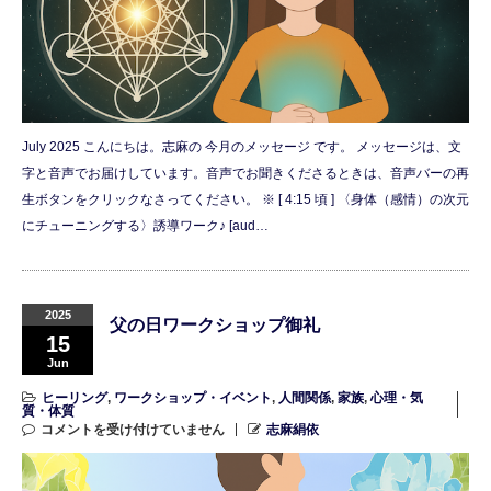
July 2025 こんにちは。志麻の 今月のメッセージ です。 メッセージは、文
字と音声でお届けしています。音声でお聞きくださるときは、音声バーの再
生ボタンをクリックなさってください。 ※ [ 4:15 頃 ] 〈身体（感情）の次元
にチューニングする〉誘導ワーク♪ [aud…
2025
父の日ワークショップ御礼
15
Jun
ヒーリング
,
ワークショップ・イベント
,
人間関係
,
家族
,
心理・気
質・体質
コメントを受け付けていません
志麻絹依