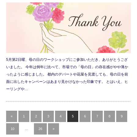
5月第2日曜、母の日のワークショップにご参加いただき、ありがとうござ
いました。 今年は例年に比べて、市場での「母の日」の存在感がやや薄か
ったように感じました。 都内のデパートや花屋を見渡しても、母の日を前
面に出したキャンペーンはあまり見かけなかった印象です。 とはいえ、ヒ
ーリングや…
«
1
2
3
4
5
6
7
8
9
10
…
26
»