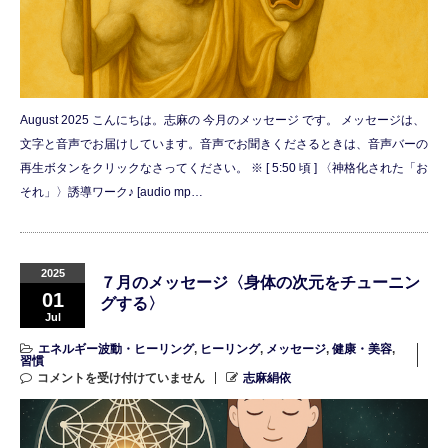
August 2025 こんにちは。志麻の 今月のメッセージ です。 メッセージは、
文字と音声でお届けしています。音声でお聞きくださるときは、音声バーの
再生ボタンをクリックなさってください。 ※ [ 5:50 頃 ] 〈神格化された「お
それ」〉誘導ワーク♪ [audio mp…
2025
７月のメッセージ〈身体の次元をチューニン
01
グする〉
Jul
エネルギー波動・ヒーリング
,
ヒーリング
,
メッセージ
,
健康・美容
,
習慣
コメントを受け付けていません
志麻絹依