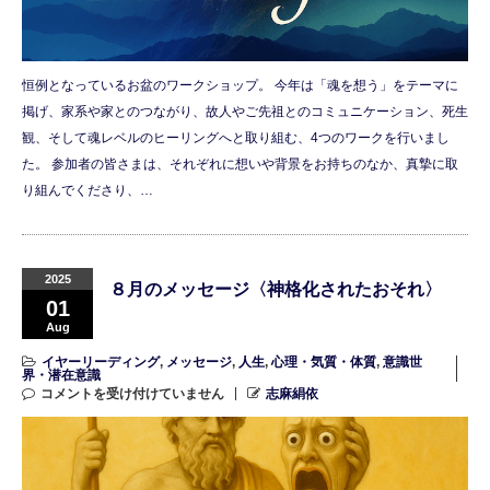
恒例となっているお盆のワークショップ。 今年は「魂を想う」をテーマに
掲げ、家系や家とのつながり、故人やご先祖とのコミュニケーション、死生
観、そして魂レベルのヒーリングへと取り組む、4つのワークを行いまし
た。 参加者の皆さまは、それぞれに想いや背景をお持ちのなか、真摯に取
り組んでくださり、…
2025
８月のメッセージ〈神格化されたおそれ〉
01
Aug
イヤーリーディング
,
メッセージ
,
人生
,
心理・気質・体質
,
意識世
界・潜在意識
コメントを受け付けていません
志麻絹依