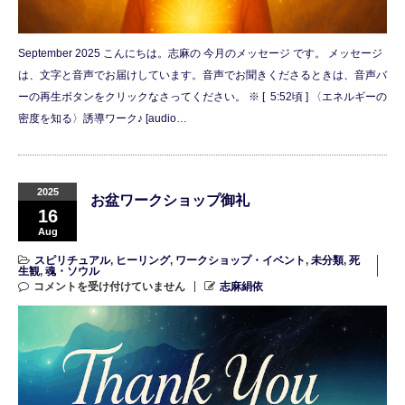
September 2025 こんにちは。志麻の 今月のメッセージ です。 メッセージ
は、文字と音声でお届けしています。音声でお聞きくださるときは、音声バ
ーの再生ボタンをクリックなさってください。 ※ [ 5:52頃 ] 〈エネルギーの
密度を知る〉誘導ワーク♪ [audio…
2025
お盆ワークショップ御礼
16
Aug
スピリチュアル
,
ヒーリング
,
ワークショップ・イベント
,
未分類
,
死
生観
,
魂・ソウル
コメントを受け付けていません
志麻絹依