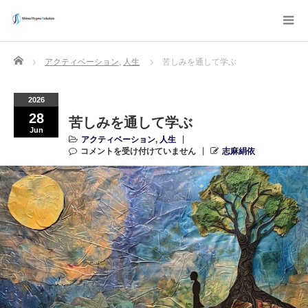
Home
アクティベーション
,
人生
苦しみを通して学ぶ
2026
28
苦しみを通して学ぶ
Jun
アクティベーション
,
人生
コメントを受け付けていません
志麻絹依