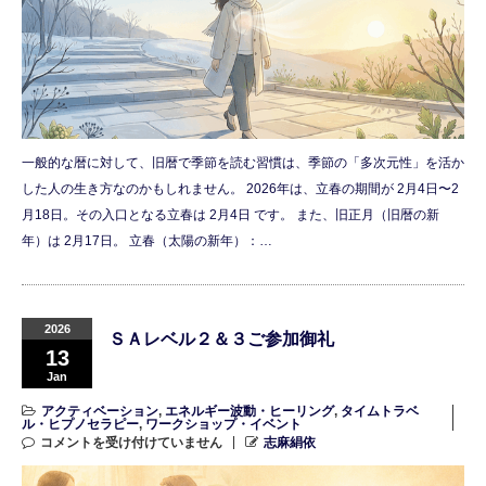
一般的な暦に対して、旧暦で季節を読む習慣は、季節の「多次元性」を活か
した人の生き方なのかもしれません。 2026年は、立春の期間が 2月4日〜2
月18日。その入口となる立春は 2月4日 です。 また、旧正月（旧暦の新
年）は 2月17日。 立春（太陽の新年）：…
2026
ＳＡレベル２＆３ご参加御礼
13
Jan
アクティベーション
,
エネルギー波動・ヒーリング
,
タイムトラベ
ル・ヒプノセラピー
,
ワークショップ・イベント
コメントを受け付けていません
志麻絹依