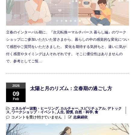
立春のインターバル期に、『次元転換ーマルチバース 暮らし編』のワーク
ショップにご参加いただいた皆さまから、暮らしの中の感覚的な変化につい
て感想やご質問をいただきました。 変化を期待する気持ちと、違いに気が
付く感度やタイミングは人それぞれです。 そこに優位性はありませんの
で、参考としてご覧…
2026
太陽と月のリズム：立春期の過ごし方
09
Feb
エネルギー波動・ヒーリング
,
カルチャー
,
スピリチュアル
,
デトック
ス
,
ワークショップ・イベント
,
人生
,
習慣
,
自然・科学
,
食
コメントを受け付けていません
志麻絹依