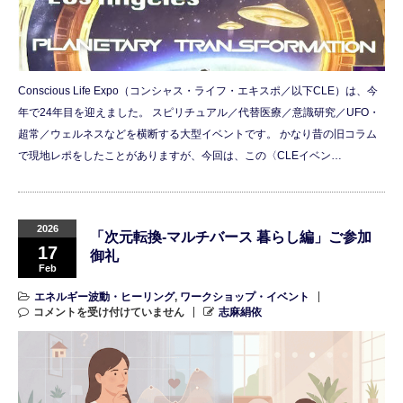
Conscious Life Expo（コンシャス・ライフ・エキスポ／以下CLE）は、今
年で24年目を迎えました。 スピリチュアル／代替医療／意識研究／UFO・
超常／ウェルネスなどを横断する大型イベントです。 かなり昔の旧コラム
で現地レポをしたことがありますが、今回は、この〈CLEイベン…
2026
「次元転換-マルチバース 暮らし編」ご参加
17
御礼
Feb
エネルギー波動・ヒーリング
,
ワークショップ・イベント
コメントを受け付けていません
志麻絹依