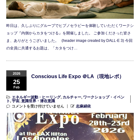
昨日は、久しぶりにグループでヒプノセラピーを体験していただくワークシ
ョップ『内側からカタをつける』を開催しました。 ご参加くださった皆さ
ま、ありがとうございました。 (header image created by DALL-E 3) 今回
の全員に共通するお題は、「カタをつけ…
2026
Conscious Life Expo ＠LA（現地レポ）
25
Feb
エネルギー波動・ヒーリング
,
カルチャー
,
ワークショップ・イベン
ト
,
宇宙
,
意識世界・潜在意識
コメントを受け付けていません
志麻絹依