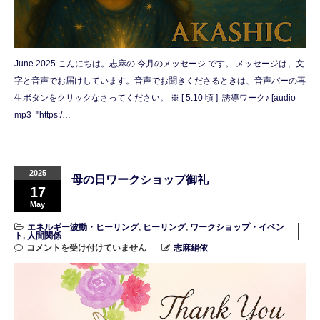
June 2025 こんにちは。志麻の 今月のメッセージ です。 メッセージは、文
字と音声でお届けしています。音声でお聞きくださるときは、音声バーの再
生ボタンをクリックなさってください。 ※ [ 5:10 頃 ] 誘導ワーク♪ [audio
mp3="https:/…
2025
母の日ワークショップ御礼
17
May
エネルギー波動・ヒーリング
,
ヒーリング
,
ワークショップ・イベン
ト
,
人間関係
コメントを受け付けていません
志麻絹依