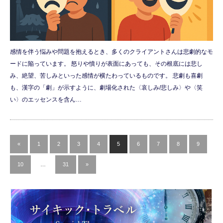
感情を伴う悩みや問題を抱えるとき、多くのクライアントさんは悲劇的なモ
ードに陥っています。 怒りや憤りが表面にあっても、その根底には悲し
み、絶望、苦しみといった感情が横たわっているものです。 悲劇も喜劇
も、漢字の「劇」が示すように、劇場化された〈哀しみ/悲しみ〉や〈笑
い〉のエッセンスを含ん…
«
1
2
3
4
5
6
7
8
9
10
…
31
»