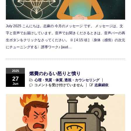
July 2025 こんにちは。志麻の 今月のメッセージ です。 メッセージは、文
字と音声でお届けしています。音声でお聞きくださるときは、音声バーの再
生ボタンをクリックなさってください。 ※ [ 4:15 頃 ] 〈身体（感情）の次元
にチューニングする〉誘導ワーク♪ [aud…
2025
燃費のわるい怒りと憤り
27
心理・気質・体質
,
透視・カウンセリング
Jun
コメントを受け付けていません
志麻絹依