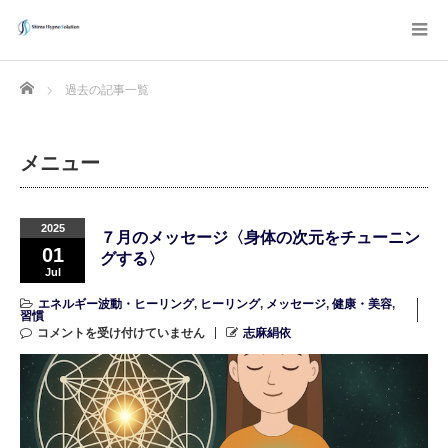
Home
過去の記事一覧
メニュー
2025
７月のメッセージ〈身体の次元をチューニン
01
グする〉
Jul
エネルギー波動・ヒーリング
,
ヒーリング
,
メッセージ
,
健康・美容
,
習慣
コメントを受け付けていません
志麻絹依