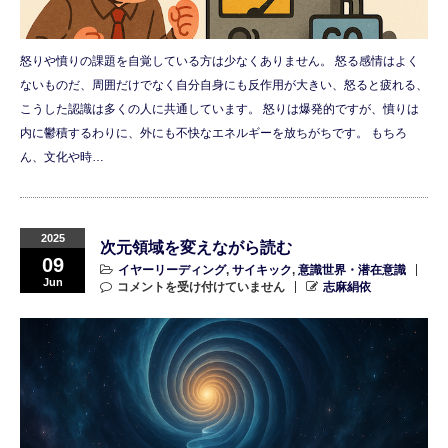
怒りや憤りの課題を自覚している方は少なくありません。 怒る感情はよく
ないものだ、周囲だけでなく自分自身にも反作用が大きい、怒ると疲れる、
こうした認識は多くの人に共通しています。 怒りは爆発的ですが、憤りは
内に鬱積するわりに、外にも不快なエネルギーを放ちがちです。 もちろ
ん、文化や時…
2025
次元領域を変えながら読む
09
イヤーリーディング
,
サイキック
,
意識世界・潜在意識
Jun
コメントを受け付けていません
志麻絹依