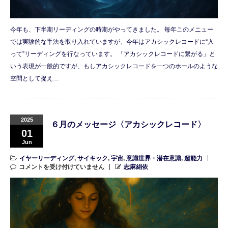
今年も、下半期リーディングの時期がやってきました。 毎年このメニュー
では実験的な手法を取り入れていますが、今年はアカシックレコードに“入
って”リーディングを行なっています。 「アカシックレコードに繋がる」と
いう表現が一般的ですが、もしアカシックレコードを一つのホールのような
空間として捉え…
2025
６月のメッセージ〈アカシックレコード〉
01
Jun
イヤーリーディング
,
サイキック
,
宇宙
,
意識世界・潜在意識
,
超能力
コメントを受け付けていません
志麻絹依